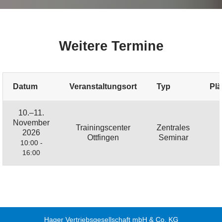
Weitere Termine
Datum
Veranstaltungsort
Typ
Plä
10.–11.
November
Trainingscenter
Zentrales
2026
Ottfingen
Seminar
10:00 -
16:00
Hager Vertriebsgesellschaft mbH & Co. KG