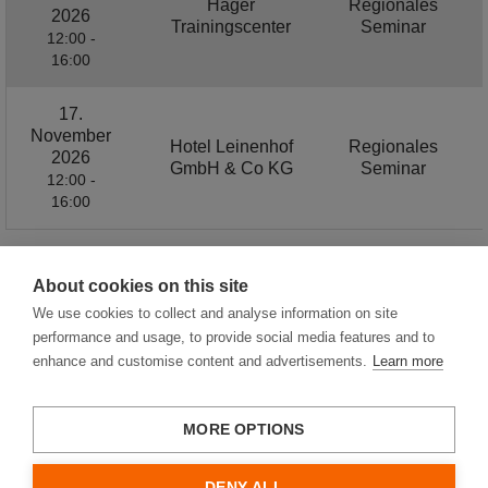
Hager
Regionales
2026
Trainingscenter
Seminar
12:00 -
16:00
17.
November
Hotel Leinenhof
Regionales
2026
GmbH & Co KG
Seminar
12:00 -
16:00
About cookies on this site
1 / 2
We use cookies to collect and analyse information on site
performance and usage, to provide social media features and to
enhance and customise content and advertisements.
Learn more
MORE OPTIONS
Hager Vertriebsgesellschaft mbH & Co. KG
Impressum
DENY ALL