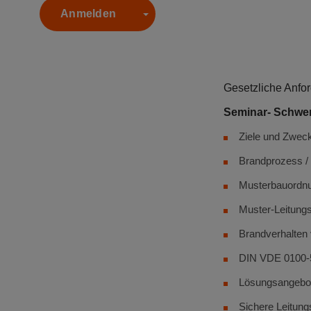
Anmelden
Toggle Dropdown
Gesetzliche Anfo
Seminar- Schwe
Ziele und Zwec
Brandprozess /
Musterbauord
Muster-Leitung
Brandverhalten 
DIN VDE 0100-5
Lösungsangebot
Sichere Leitun