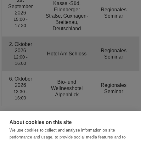
29.
Kassel-Süd,
September
Ellenberger
Regionales
2026
Straße, Guxhagen-
Seminar
15:00 -
Breitenau,
17:30
Deutschland
2. Oktober
2026
Regionales
Hotel Am Schloss
Seminar
12:00 -
16:00
6. Oktober
Bio- und
2026
Regionales
Wellnesshotel
Seminar
13:30 -
Alpenblick
16:00
About cookies on this site
1 / 3
We use cookies to collect and analyse information on site
performance and usage, to provide social media features and to