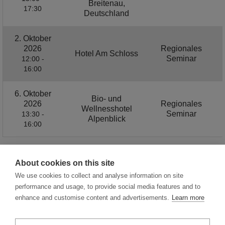
Breitenau,
17:30
Deutschland
2. Oktober
2026
Regionales
Hotel Am Schloss
Seminar
12:00 -
16:00
6. Oktober
Bio- und
2026
Regionales
Wellnesshotel
Seminar
13:30 -
Alpenblick
16:00
About cookies on this site
1 / 3
We use cookies to collect and analyse information on site
performance and usage, to provide social media features and to
enhance and customise content and advertisements.
Learn more