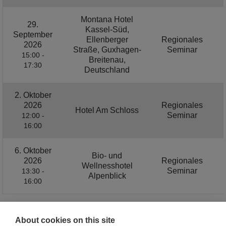
Montana Hotel
29.
Kassel-Süd,
September
Ellenberger
Regionales
2026
Straße, Guxhagen-
Seminar
15:00 -
Breitenau,
17:30
Deutschland
2. Oktober
2026
Regionales
Hotel Am Schloss
Seminar
12:00 -
16:00
6. Oktober
Bio- und
2026
Regionales
Wellnesshotel
Seminar
13:30 -
Alpenblick
16:00
About cookies on this site