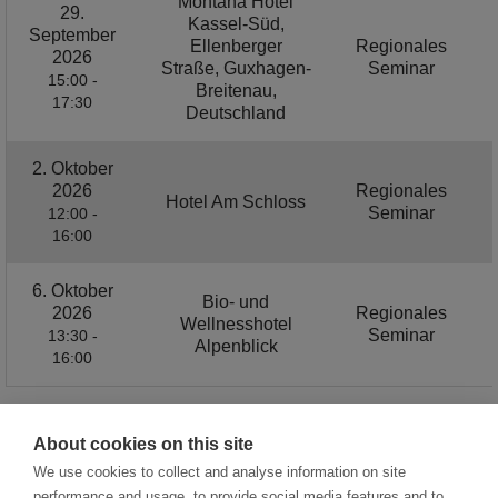
Montana Hotel
29.
Kassel-Süd,
September
Ellenberger
Regionales
2026
Straße, Guxhagen-
Seminar
15:00 -
Breitenau,
17:30
Deutschland
2. Oktober
2026
Regionales
Hotel Am Schloss
Seminar
12:00 -
16:00
6. Oktober
Bio- und
2026
Regionales
Wellnesshotel
Seminar
13:30 -
Alpenblick
16:00
About cookies on this site
1 / 3
We use cookies to collect and analyse information on site
performance and usage, to provide social media features and to