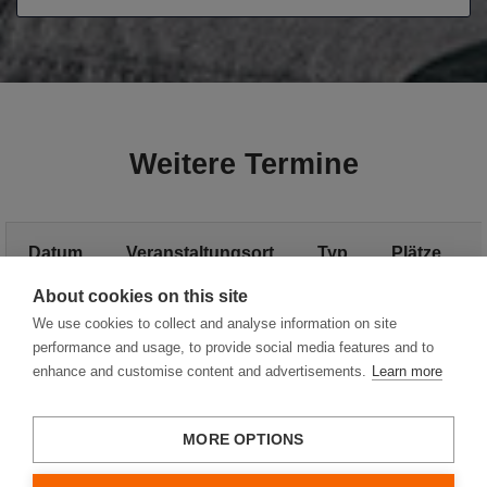
Weitere Termine
Datum
Veranstaltungsort
Typ
Plätze
About cookies on this site
Weitere Termine
We use cookies to collect and analyse information on site
performance and usage, to provide social media features and to
enhance and customise content and advertisements.
Learn more
MORE OPTIONS
Hager Vertriebsgesellschaft mbH & Co. KG
Impressum