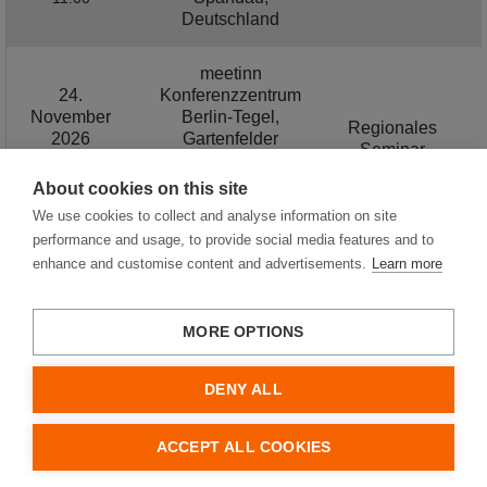
Deutschland
meetinn
24.
Konferenzzentrum
November
Berlin-Tegel,
Regionales
2026
Gartenfelder
Seminar
Straße, Bezirk
08:00 -
Spandau,
11:00
About cookies on this site
Deutschland
We use cookies to collect and analyse information on site
performance and usage, to provide social media features and to
enhance and customise content and advertisements.
Learn more
MORE OPTIONS
Hager Vertriebsgesellschaft mbH & Co. KG
Impressum
DENY ALL
Datenschutz
Cookies
Nutzungsbedingungen
ACCEPT ALL COOKIES