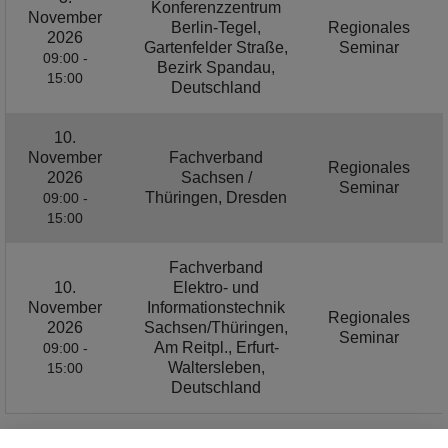
Konferenzzentrum
November
Berlin-Tegel,
Regionales
2026
Gartenfelder Straße,
Seminar
09:00 -
Bezirk Spandau,
15:00
Deutschland
10.
November
Fachverband
Regionales
2026
Sachsen /
Seminar
Thüringen, Dresden
09:00 -
15:00
Fachverband
10.
Elektro- und
November
Informationstechnik
Regionales
2026
Sachsen/Thüringen,
Seminar
Am Reitpl., Erfurt-
09:00 -
Waltersleben,
15:00
Deutschland