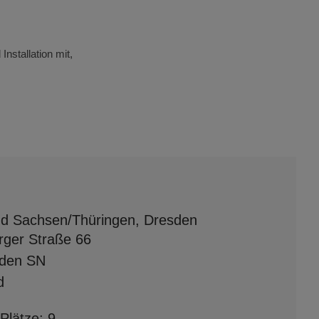
nstallation mit,
d Sachsen/Thüringen, Dresden
rger Straße 66
sden SN
d
Plätze: 9