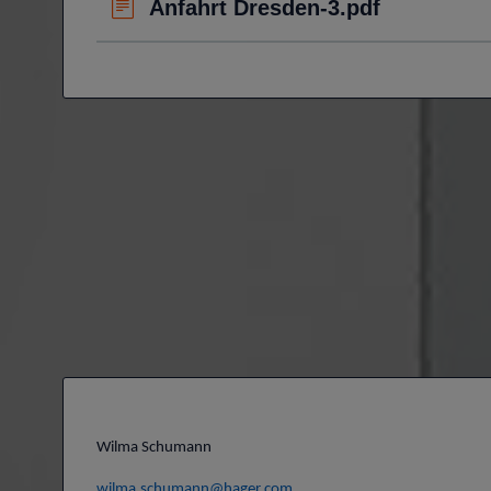
Anfahrt Dresden-3.pdf
Wilma Schumann
wilma.schumann@hager.com