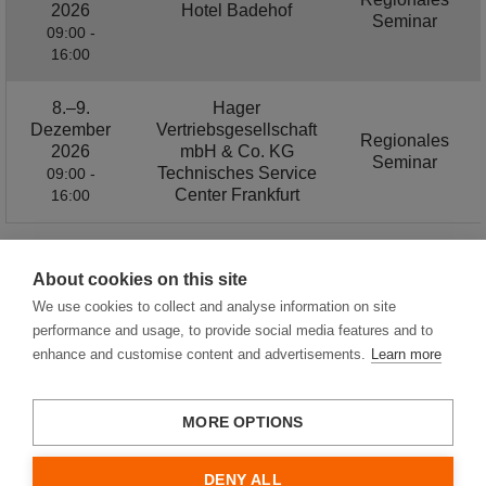
2026
Hotel Badehof
Seminar
09:00 -
16:00
8.–9.
Hager
Dezember
Vertriebsgesellschaft
Regionales
2026
mbH & Co. KG
Seminar
Technisches Service
09:00 -
Center Frankfurt
16:00
About cookies on this site
1 / 2
We use cookies to collect and analyse information on site
performance and usage, to provide social media features and to
enhance and customise content and advertisements.
Learn more
MORE OPTIONS
Hager Vertriebsgesellschaft mbH & Co. KG
Impressum
DENY ALL