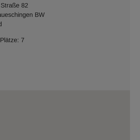
 Straße 82
aueschingen BW
d
Plätze: 7