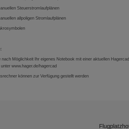
anuellen Steuerstromlaufplänen
nuellen allpoligen Stromlaufplänen
akrosymbolen
:
e nach Möglichkeit Ihr eigenes Notebook mit einer aktuellen Hagercad I
e unter www.hager.de/hagercad
srechner können zur Verfügung gestellt werden
Flugplatzh