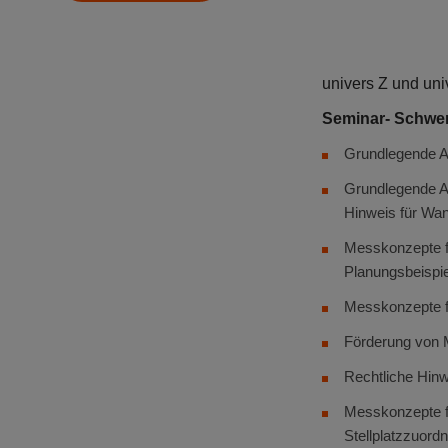
univers Z und un
Seminar- Schwe
Grundlegende A
Grundlegende A
Hinweis für
Wan
Messkonzepte f
Planungsbeispi
Messkonzepte f
Förderung von
Rechtliche Hinw
Messkonzepte fü
Stellplatzzuord