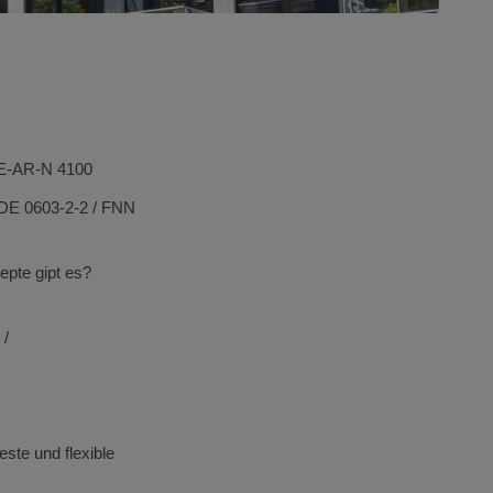
DE-AR-N 4100
VDE 0603-2-2 / FNN
zepte
gipt
es?
 /
ste und flexible