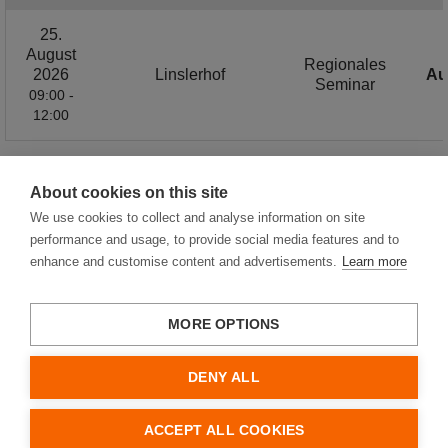
25.
August
Regionales
2026
Linslerhof
Au
Seminar
09:00 -
12:00
About cookies on this site
1 / 6
We use cookies to collect and analyse information on site
performance and usage, to provide social media features and to
enhance and customise content and advertisements.
Learn more
MORE OPTIONS
Hager Vertriebsgesellschaft mbH & Co. KG
Impressum
DENY ALL
Datenschutz
Cookies
Nutzungsbedingungen
ACCEPT ALL COOKIES