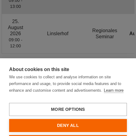
09:00 -
13:00
25.
August
Regionales
2026
Linslerhof
Au
Seminar
09:00 -
12:00
About cookies on this site
1 / 6
We use cookies to collect and analyse information on site
performance and usage, to provide social media features and to
enhance and customise content and advertisements.
Learn more
MORE OPTIONS
Hager Vertriebsgesellschaft mbH & Co. KG
Impressum
DENY ALL
Datenschutz
Cookies